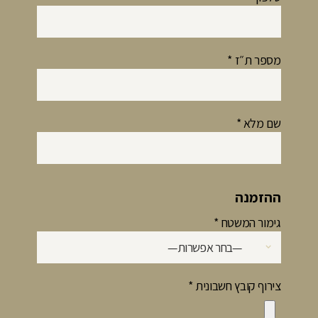
מספר ת״ז
*
שם מלא
*
ההזמנה
גימור המשטח
*
צירוף קובץ חשבונית
*